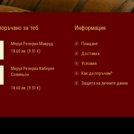
оръчано за теб
Информация
Мерул Резерва Мавруд
Плащане
18.60
лв.
(9.51 €)
Доставка
Условия
Мерул Резерва Каберне
Как да поръчам?
Совиньон
Защита на личните данни
Оценено с
18.60
лв.
(9.51 €)
5.00
от 5