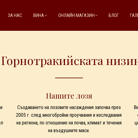
ЗА НАС
ВИНА
ОНЛАЙН МАГАЗИН
БЛОГ
ГАЛ
 Горнотракийската низина
Нашите лозя
ни
Създаването на лозовите насаждения започва през
В
2005 г. след многобройни проучвания и изследвания
ел
на региона, по отношение на почва, климат и течения
ц
на въздушните маси.