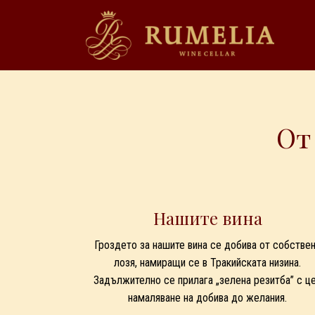
От
Нашите вина
Гроздето за нашите вина се добива от собстве
лозя, намиращи се в Тракийската низина.
Задължително се прилага „зелена резитба” с ц
намаляване на добива до желания.