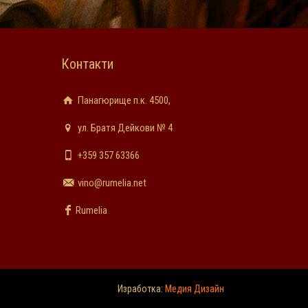
Контакти
Панагюрище п.к. 4500,
ул. Братя Дейкови № 4
+359 357 63366
vino@rumelia.net
Rumelia
Изработка:
Медия Дизайн