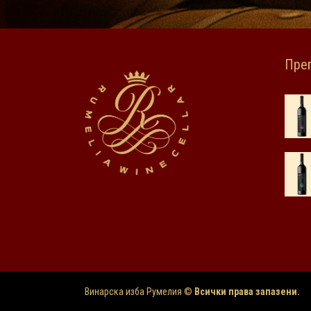
Преп
Винарска изба Румелия ©
Всички права запазени.