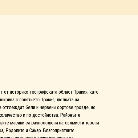
ст от историко-географската област Тракия, като
покрива с понятието Тракия, люлката на
е отглеждат бели и червени сортове грозде, но
количество и по достойнства. Районът е
овите масиви са разположени на хълмисти терени
ра, Родопите и Сакар. Благоприятните