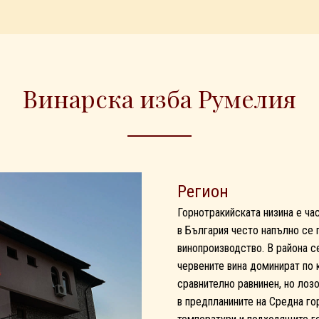
Винарска изба Румелия
Регион
Горнотракийската низина е ча
в България често напълно се 
винопроизводство. В района с
червените вина доминират по 
сравнително равнинен, но лоз
в предпланините на Средна го