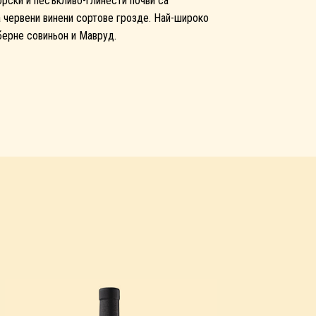
рски и песъкливо-глинести почви са
 червени винени сортове грозде. Най-широко
берне совиньон и Мавруд.