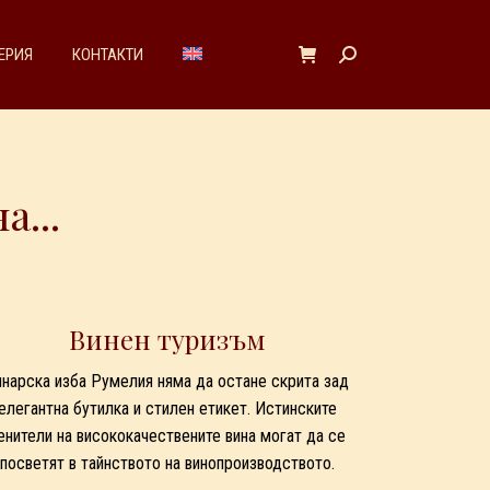
ЕРИЯ
КОНТАКТИ
Search:
...
Винен туризъм
инарска изба Румелия няма да остане скрита зад
елегантна бутилка и стилен етикет. Истинските
енители на висококачествените вина могат да се
посветят в тайнството на винопроизводството.