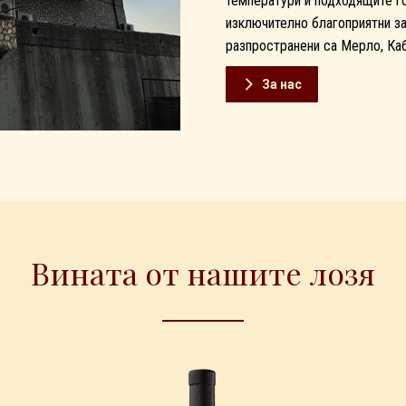
температури и подходящите го
изключително благоприятни за
разпространени са Мерло, Ка
За нас
Вината от нашите лозя