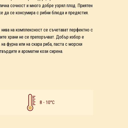
лична сочност и много добре узрял плод. Приятен
е да се консумира с рибни блюда и предястия.
и нива на комплексност се съчетават перфектно с
ните храни не се препоръчват. Добър избор е
 на фурна или на скара риба, паста с морски
 твърдите и ароматни кози сирена.
8 - 10°C