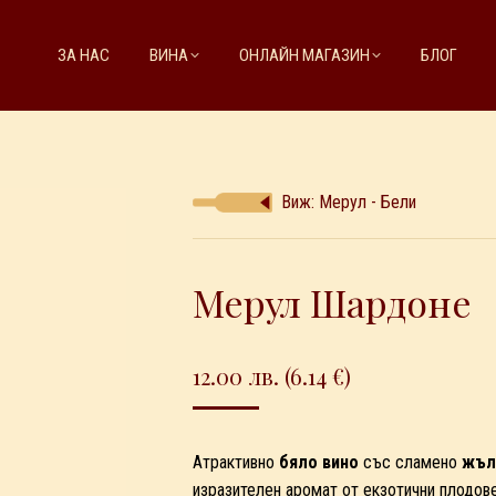
ЗА НАС
ВИНА
ОНЛАЙН МАГАЗИН
БЛОГ
Виж: Мерул - Бели
Мерул Шардоне
12.00
лв.
(6.14 €)
Атрактивно
бяло вино
със сламено
жъл
изразителен аромат от екзотични плодове