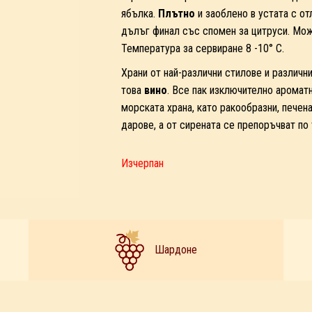
ябълка.
Плътно
и заоблено в устата с oт
дълъг финал със спомен за цитруси. Мож
Температура за сервиране 8 -10° С.
Храни от най-различни стилове и различн
това
вино
. Все пак изключително аромат
морската храна, като ракообразни, печена
дарове, а от сирената се препоръчват по
Изчерпан
Шардоне