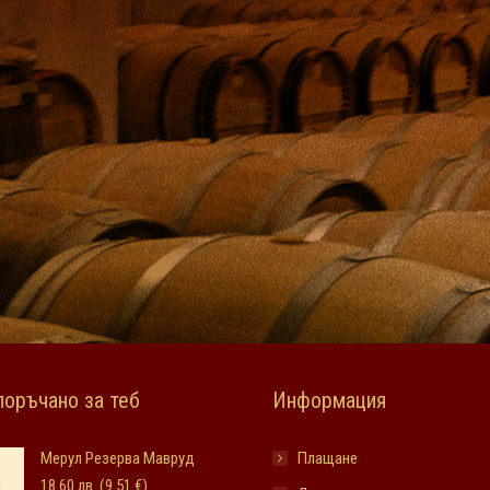
оръчано за теб
Информация
Мерул Резерва Мавруд
Плащане
18.60
лв.
(9.51 €)