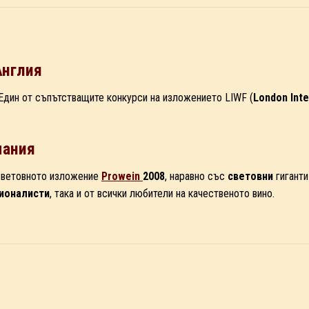
Англия
 Един от съпътстващите конкурси на изложението LIWF (
London Inte
мания
 световното изложение
Prowein
2008
, наравно със
световни
гигант
ионалисти
, така и от всички любители на качественото вино.