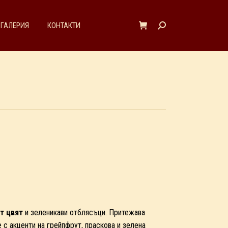
ГАЛЕРИЯ
КОНТАКТИ
Search:
т цвят
и зеленикави отблясъци. Притежава
 с акценти на грейпфрут, праскова и зелена