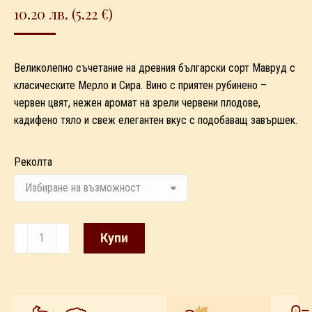
10.20
лв.
(5.22 €)
Великолепно съчетание на древния български сорт Мавруд с
класическите Мерло и Сира. Вино с приятен рубинено –
червен цвят, нежен аромат на зрели червени плодове,
кадифено тяло и свеж елегантен вкус с подобаващ завършек.
Реколта
количество
Купи
за
Мерул
Selection
(Мавруд