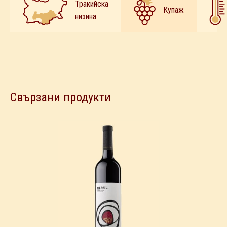
Тракийска
х
Купаж
низина
Мерло
х
Сира)
Свързани продукти